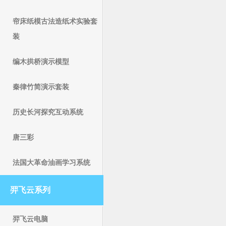
帘床纸模古法造纸术实验套
装
编木拱桥演示模型
秦律竹简演示套装
历史长河探究互动系统
唐三彩
法国大革命油画学习系统
羿飞云系列
羿飞云电脑