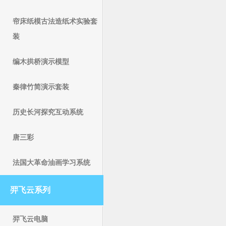
帘床纸模古法造纸术实验套
装
编木拱桥演示模型
秦律竹简演示套装
历史长河探究互动系统
唐三彩
法国大革命油画学习系统
羿飞云系列
羿飞云电脑