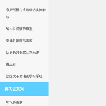
帘床纸模古法造纸术实验套
装
编木拱桥演示模型
秦律竹简演示套装
历史长河探究互动系统
唐三彩
法国大革命油画学习系统
羿飞云系列
羿飞云电脑